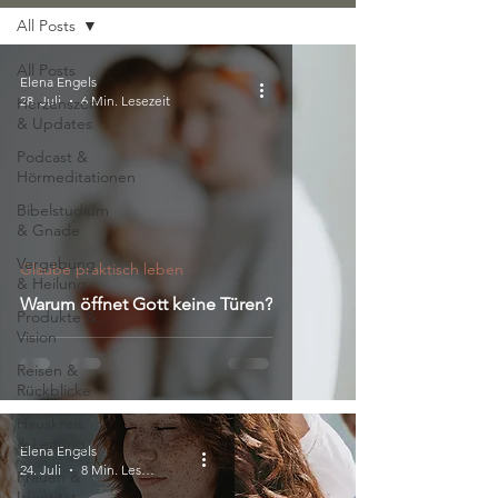
All Posts
All Posts
Elena Engels
28. Juli
6 Min. Lesezeit
Herzenszeit
& Updates
Podcast &
Hörmeditationen
Bibelstudium
& Gnade
Vergebung
Glaube praktisch leben
& Heilung
Warum öffnet Gott keine Türen?
Produkte &
Vision
Reisen &
Rückblicke
Hauskreis
& Leitung
Elena Engels
24. Juli
8 Min. Lesezeit
Frauen &
Identität