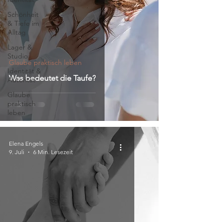
Schönheit
& Tiefe im
Alltag
Lager &
Studio
Glaube praktisch leben
Identität &
Was bedeutet die Taufe?
Autorität
Glaube
praktisch
leben
Elena Engels
9. Juli
6 Min. Lesezeit