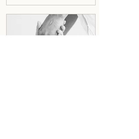
neues Leben wurde.
9. Juli 2026
∙
6
Min.
Wie höre ich die Stimme
Gottes?
Wie höre ich die Stimme
Gottes? Viele Christen
wünschen sich, Gottes