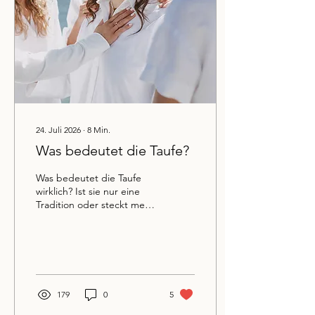
24. Juli 2026
∙
8
Min.
Was bedeutet die Taufe?
Was bedeutet die Taufe
wirklich? Ist sie nur eine
Tradition oder steckt mehr
dahinter? In diesem
Beitrag erfährst du, warum
die Taufe ein öffentliches
Bekenntnis zu Jesus
Christus ist, was die Bibel
darüber sagt und weshalb
179
0
5
sie für viele Christen ein
kraftvoller Schritt in ein