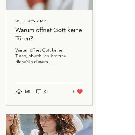
28. Juli 2026
∙
6
Min.
Warum öffnet Gott keine
Türen?
Warum öffnet Gott keine
Türen, obwohl ich ihm treu
diene? In diesem
persönlichen Zeugnis
erzähle ich, wie Gott nach
vier Jahren Treue
überraschend eine Tür
geöffnet hat und warum
165
0
6
sich Treue im Verborgenen
immer lohnt. Eine
Ermutigung für alle, die
gerade warten und Gottes
Timing vertrauen möchten.