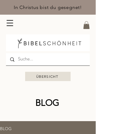
In Christus bist du gesegnet!
ÜBERSICHT
BLOG
BLOG