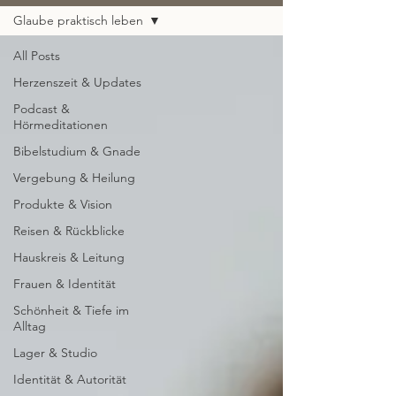
Glaube praktisch leben
All Posts
Herzenszeit & Updates
Podcast &
Hörmeditationen
Bibelstudium & Gnade
Vergebung & Heilung
Produkte & Vision
Reisen & Rückblicke
Hauskreis & Leitung
Frauen & Identität
Schönheit & Tiefe im
Alltag
Lager & Studio
Identität & Autorität