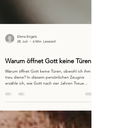
Elena Engels
28. Juli
6 Min. Lesezeit
Glaube praktisch leben
Warum öffnet Gott keine Türen?
Warum öffnet Gott keine Türen, obwohl ich ihm
treu diene? In diesem persönlichen Zeugnis
erzähle ich, wie Gott nach vier Jahren Treue
überraschend eine Tür geöffnet hat und warum
sich Treue im Verborgenen immer lohnt. Eine
Ermutigung für alle, die gerade warten und
Gottes Timing vertrauen möchten.