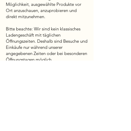
Möglichkeit, ausgewählte Produkte vor
Ort anzuschauen, anzuprobieren und
direkt mitzunehmen.
Bitte beachte: Wir sind kein klassisches
Ladengeschäft mit täglichen
Öffnungszeiten. Deshalb sind Besuche und
Einkäufe nur während unserer
angegebenen Zeiten oder bei besonderen
Öffnungstagen möglich.
In diesen Zeiten kannst du:
• Bestellungen abholen
• Produkte vor Ort ansehen
• Kleidung anprobieren
• Direkt einkaufen
• Auf einen Kaffee oder Tee
vorbeikommen
UNSERE ZEITEN