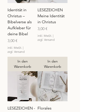
Identität in
LESEZEICHEN
Christus –
Meine Identität
Bibelverse als
in Christus
Aufkleber für
Preis
3,00 €
deine Bibel
inkl. MwSt.
|
zzgl. Versand
Preis
3,00 €
inkl. MwSt.
|
zzgl. Versand
In den
In den
Warenkorb
Warenkorb
LESEZEICHEN -
Florales