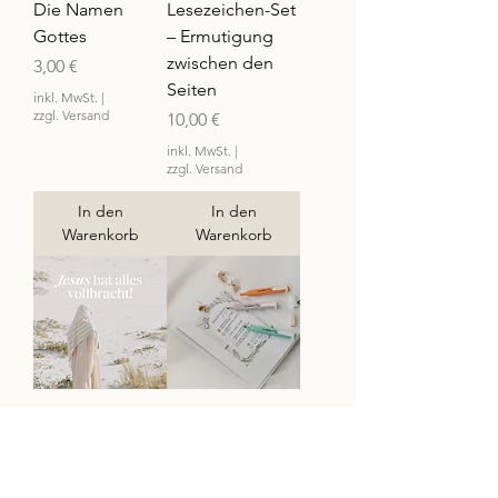
Die Namen
Lesezeichen-Set
Gottes
– Ermutigung
zwischen den
Preis
3,00 €
Seiten
inkl. MwSt.
|
zzgl. Versand
Preis
10,00 €
inkl. MwSt.
|
zzgl. Versand
In den
In den
Warenkorb
Warenkorb
Jesus hat alles
Buntes
vollbracht - A5
Bibellesen
Karte mit 21
Preis
3,00 €