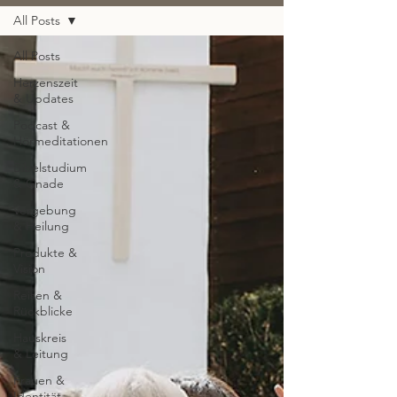
All Posts
All Posts
Herzenszeit
& Updates
Podcast &
Hörmeditationen
Bibelstudium
& Gnade
Vergebung
& Heilung
Produkte &
Vision
Reisen &
Rückblicke
Hauskreis
& Leitung
Frauen &
Identität