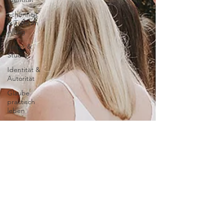
Schönheit
& Tiefe im
Alltag
Lager &
Studio
Identität &
Autorität
Glaube
praktisch
leben