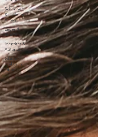
Schönheit
& Tiefe im
Alltag
Lager &
Studio
Identität &
Autorität
Glaube
praktisch
leben