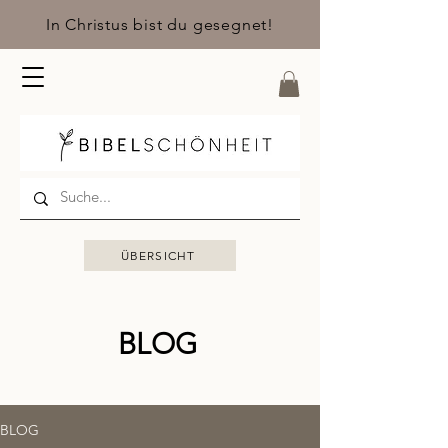
In Christus bist du gesegnet!
ÜBERSICHT
BLOG
BLOG