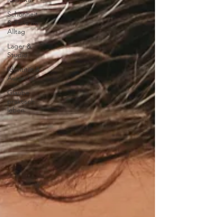
Schönheit
& Tiefe im
Alltag
Lager &
Studio
Identität &
Autorität
Glaube
praktisch
leben