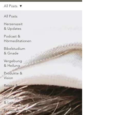
All Posts
All Posts
Herzenszeit
& Updates
Podcast &
Hörmeditationen
Bibelstudium
& Gnade
Vergebung
& Heilung
Produkte &
Vision
Reisen &
Rückblicke
Hauskreis
& Leitung
Frauen &
Identität