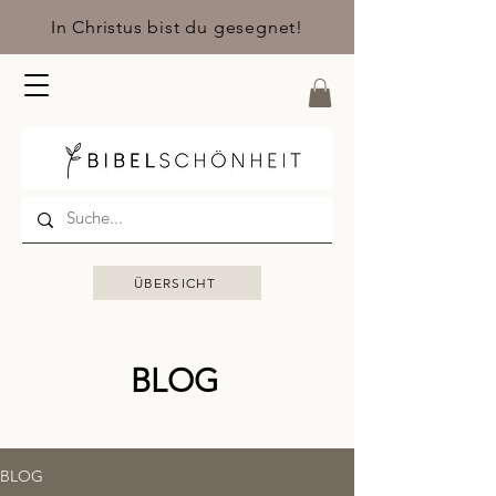
In Christus bist du gesegnet!
ÜBERSICHT
BLOG
BLOG