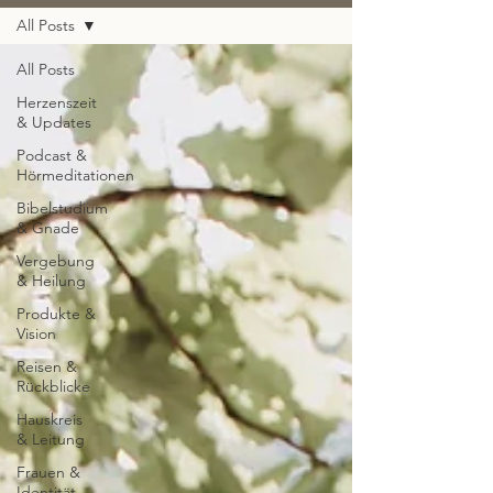
All Posts
All Posts
Herzenszeit
& Updates
Podcast &
Hörmeditationen
Bibelstudium
& Gnade
Vergebung
& Heilung
Produkte &
Vision
Reisen &
Rückblicke
Hauskreis
& Leitung
Frauen &
Identität