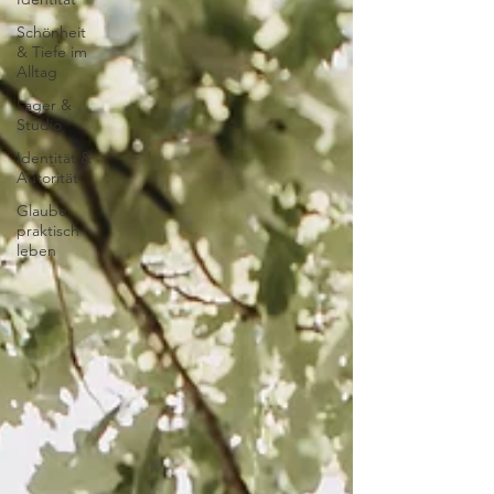
Schönheit
& Tiefe im
Alltag
Lager &
Studio
Identität &
Autorität
Glaube
praktisch
leben