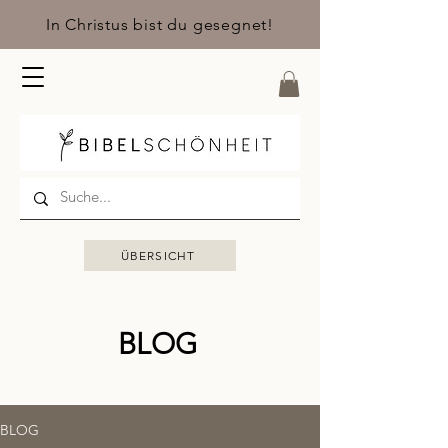
In Christus bist du gesegnet!
ÜBERSICHT
BLOG
BLOG