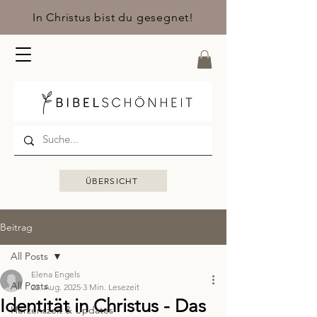
In Christus bist du gesegnet!
ÜBERSICHT
Beitrag
All Posts
Elena Engels
All Posts
22. Aug. 2025
3 Min. Lesezeit
Identität in Christus - Das
Herzenszeit & Updates