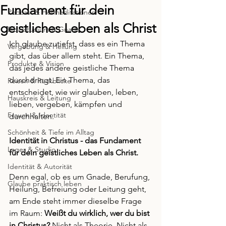
Fundament für dein
Podcast & Hörmeditationen
geistliches Leben als Christ
Bibelstudium & Gnade
Ich glaube zutiefst, dass es ein Thema 
Vergebung & Heilung
gibt, das über allem steht. Ein Thema, 
Produkte & Vision
das jedes andere geistliche Thema 
durchdringt. Ein Thema, das 
Reisen & Rückblicke
entscheidet, wie wir glauben, leben, 
Hauskreis & Leitung
lieben, vergeben, kämpfen und 
Frauen & Identität
durchhalten.
Schönheit & Tiefe im Alltag
Identität in Christus - das Fundament 
Lager & Studio
für dein geistliches Leben als Christ.
Identität & Autorität
Denn egal, ob es um Gnade, Berufung, 
Glaube praktisch leben
Heilung, Befreiung oder Leitung geht, 
am Ende steht immer dieselbe Frage 
im Raum: 
Weißt du wirklich, wer du bist 
in Christus? 
Nicht als Theorie. Nicht als 