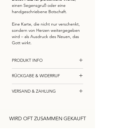
einen Segensgruß oder eine
handgeschriebene Botschaft.
Eine Karte, die nicht nur verschenkt,
sondern von Herzen weitergegeben
wird – als Ausdruck des Neuen, das
Gott wirkt.
PRODUKT INFO
Format: A6
RÜCKGABE & WIDERRUF
300g hochwertiger Qualitätsdruck
matt
Widerrufsbelehrung
Vorderseite: Bild & Überschrift
VERSAND & ZAHLUNG
Rückseite: unbedruckt für eigene
Sie haben das Recht, Ihren Kauf
Versand:
Worte
innerhalb von 14 Tagen nach Erhalt
Ihre Bestellung wird nach dem
Ideal als Karte zur
Taufe, Segnung
der Ware
ohne Angabe von Gründen
Zahlungseingang schnellstmöglich
oder Neugeburt im Glauben
zu widerrufen.
WIRD OFT ZUSAMMEN GEKAUFT
bearbeitet, mit Liebe von unserem
Bitte senden Sie uns dazu einfach
Team verpackt und mit DHL als
eine kurze Mitteilung per E-Mail an