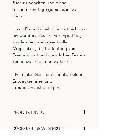
Blick zu behalten und diese
besonderen Tage gemeinsam zu
feiern.
Unser Freundschaftsbuch ist nicht nur
ein wundervolles Erinnerungsstück,
sondern auch eine wertvolle
Möglichkeit, die Bedeutung von
Freundschaft und christlichen Festen
kennenzulernen und zu feiern.
Ein ideales Geschenk für alle kleinen
Entdeckerinnen und
Freundschaftsfreudigen!
PRODUKT INFO
Maße: Quadrat 210 x 210mm
RÜCKGABE & WIDERRUF
60-seitig
Naturpapier weiß, 140g