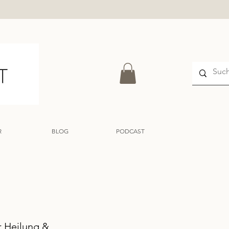
R
BLOG
PODCAST
r Heilung &