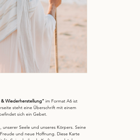
nach Erhalt der Ware
Ihre Bestellung wir
widerrufen.
schnellstmöglich bea
Bitte senden Sie uns 
Team verpackt und mi
per E-Mail an
info@b
versendet.
Versendet
Anmeldung der Retour
Werktagen.
Achten Si
Bitte beachten Sie: 
einem Vorverkauf, We
die ursprünglichen V
wird schnellstmöglich
Senden Sie die Ware 
Zahlungsart:
innerhalb von 14 Tag
Sie können in unser
möglichst original v
per
Überweisung
be
Nach Eingang der Rü
Verpackung- und Ver
den Kaufpreis schnel
Deutschland:
Verpack
Die vollständigen Inf
Deutschlands koste
unserem
Widerrufsre
Österreich:
Der Stan
am unteren Ende unse
kostet derzeit 10.49 
g & Wiederherstellung“
im Format A6 ist
Schweiz:
Der Standar
rseite steht eine Überschrift mit einem
derzeit 13.49 EUR.
befindet sich ein Gebet.
Bitte achten Sie dara
und vollständige Adr
s, unserer Seele und unseres Körpers. Seine
nicht zustellbar, beh
, Freude und neue Hoffnung. Diese Karte
erneut zu berechnen