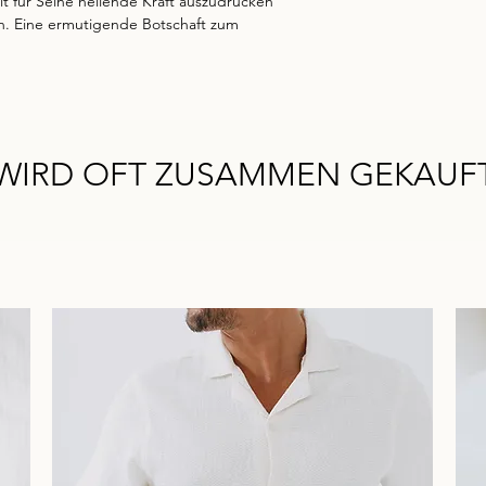
t für Seine heilende Kraft auszudrücken
rn. Eine ermutigende Botschaft zum
WIRD OFT ZUSAMMEN GEKAUF