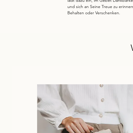
lädt dazu ein, im Gebet Dankbarkei
und sich an Seine Treue zu erinne
Behalten oder Verschenken.