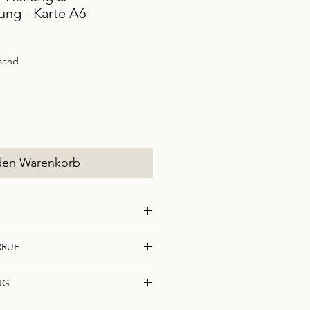
ung - Karte A6
rsand
den Warenkorb
RRUF
 Qualitätsdruck matt
& Überschrift
NG
 Ihren Kauf
innerhalb von 14 Tagen