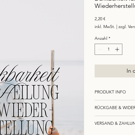
Wiederherstell
Preis
2,20 €
inkl. MwSt.
|
zzgl. Ve
Anzahl
*
In 
PRODUKT INFO
Format: A6
RÜCKGABE & WIDE
300g hochwertiger
Vorderseite: Bild 
Widerrufsbelehrung
Rückseite: Gebet
VERSAND & ZAHLU
Sie haben das Recht,
Versand: