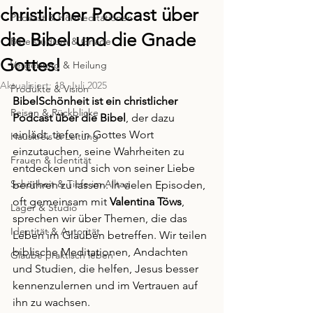
christlicher Podcast über
Podcast & Hörmeditationen
die Bibel und die Gnade
Bibelstudium & Gnade
Gottes!
Vergebung & Heilung
Aktualisiert:
18. Juli 2025
Produkte & Vision
BibelSchönheit ist ein christlicher 
Reisen & Rückblicke
Podcast über die Bibel
, der dazu 
einlädt, tiefer in Gottes Wort 
Hauskreis & Leitung
einzutauchen, seine Wahrheiten zu 
Frauen & Identität
entdecken und sich von seiner Liebe 
Schönheit & Tiefe im Alltag
berühren zu lassen. In vielen Episoden, 
oft gemeinsam mit 
Valentina Töws
, 
Lager & Studio
sprechen wir über Themen, die das 
Identität & Autorität
Leben im Glauben betreffen. Wir teilen 
biblische Meditationen, Andachten 
Glaube praktisch leben
und Studien, die helfen, Jesus besser 
kennenzulernen und im Vertrauen auf 
ihn zu wachsen.