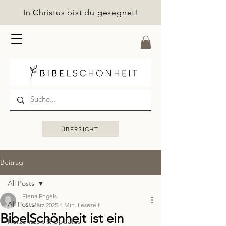
In Christus bist du gesegnet!
ÜBERSICHT
Beitrag
All Posts
Elena Engels
All Posts
12. März 2025
4 Min. Lesezeit
BibelSchönheit ist ein
Herzenszeit & Updates