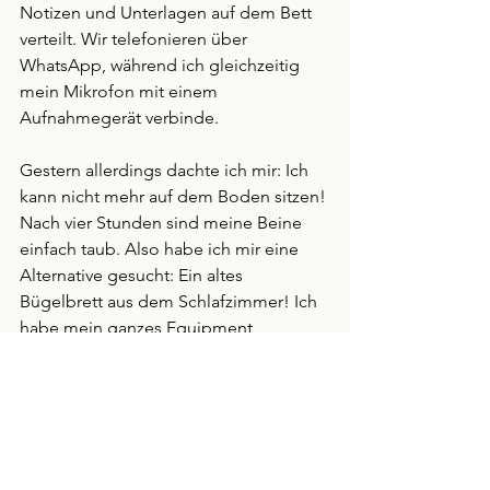
Notizen und Unterlagen auf dem Bett 
verteilt. Wir telefonieren über 
WhatsApp, während ich gleichzeitig 
mein Mikrofon mit einem 
Aufnahmegerät verbinde.
Gestern allerdings dachte ich mir: Ich 
kann nicht mehr auf dem Boden sitzen! 
Nach vier Stunden sind meine Beine 
einfach taub. Also habe ich mir eine 
Alternative gesucht: Ein altes 
Bügelbrett aus dem Schlafzimmer! Ich 
habe mein ganzes Equipment 
daraufgestellt, mir einen Stuhl aus dem 
Studio geholt – und so sah mein 
improvisiertes "Podcast-Studio" aus. 
Es war total lustig, aber genau das 
liebe ich: Es muss nicht perfekt sein. 
Ich brauche kein professionelles 